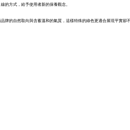
針引線的方式，給予使用者新的保養觀念。
來凸顯品牌的自然取向與含蓄溫和的氣質，這樣特殊的綠色更適合展現平實卻